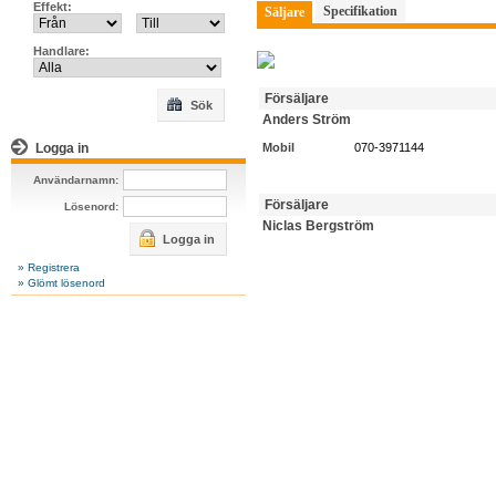
Effekt:
Specifikation
Säljare
Handlare:
Försäljare
Sök
Anders Ström
Logga in
Mobil
070-3971144
Användarnamn:
Försäljare
Lösenord:
Niclas Bergström
Logga in
» Registrera
» Glömt lösenord