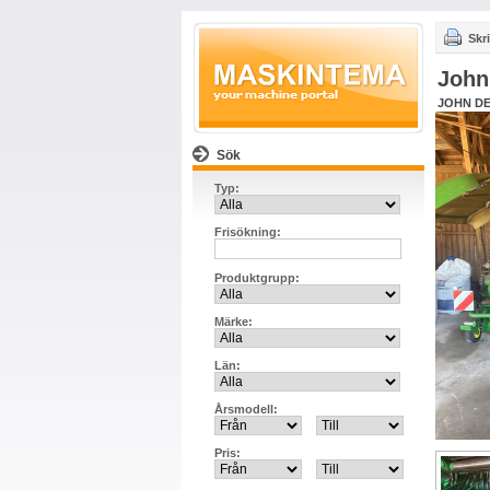
Skri
John
JOHN DE
Sök
Typ:
Frisökning:
Produktgrupp:
Märke:
Län:
Årsmodell:
Pris: