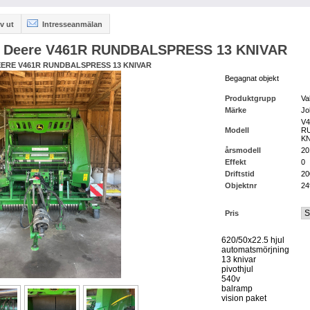
v ut
Intresseanmälan
 Deere V461R RUNDBALSPRESS 13 KNIVAR
ERE V461R RUNDBALSPRESS 13 KNIVAR
Begagnat objekt
Produktgrupp
Va
Märke
Jo
V
Modell
R
KN
årsmodell
20
Effekt
0
Driftstid
20
Objektnr
24
Pris
620/50x22.5 hjul
automatsmörjning
13 knivar
pivothjul
540v
balramp
vision paket
...