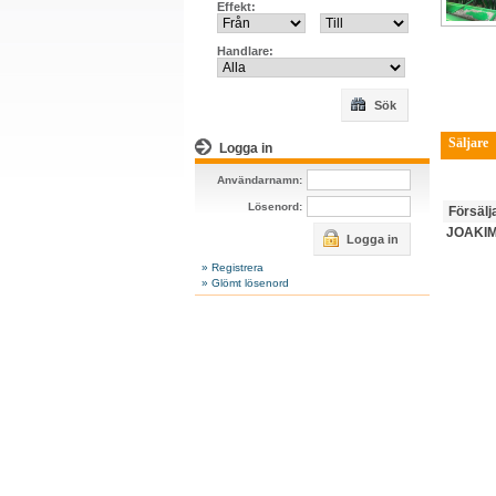
Effekt:
Handlare:
Sök
Säljare
Logga in
Användarnamn:
Lösenord:
Försälj
JOAKIM
Logga in
» Registrera
» Glömt lösenord