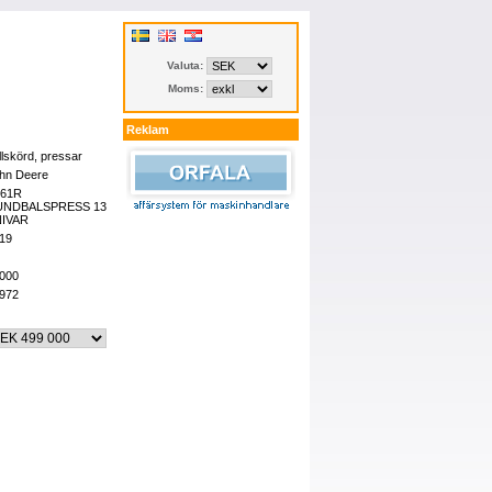
Valuta:
Moms:
Reklam
llskörd, pressar
hn Deere
461R
UNDBALSPRESS 13
IVAR
19
000
972