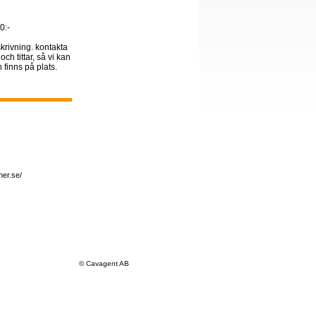
0:-
skrivning. kontakta
och tittar, så vi kan
 finns på plats.
er.se/
© Cavagent AB