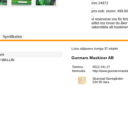
mnr 24972
...
pris exkl. moms: 499.00
...
vi reserverar oss för fel
alltid oss innan du åker 
säkerställa att maskinen
Specifikation
Lista säljarens övriga 37 objekt
are
Gunnars Maskiner AB
 WALLIN
Telefon
0512-241 27
Hemsida
http://www.gunnarsmaskin
Skarstad Storegården
534 95 Vara