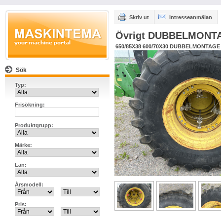
Skriv ut
Intresseanmälan
Övrigt DUBBELMONT
650/85X38 600/70X30 DUBBELMONTAGE
Sök
Typ:
Frisökning:
Produktgrupp:
Märke:
Län:
Årsmodell:
Pris: