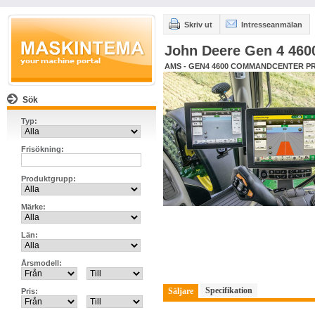
Skriv ut
Intresseanmälan
John Deere Gen 4 46
AMS - GEN4 4600 COMMANDCENTER PR
Sök
Typ:
Frisökning:
Produktgrupp:
Märke:
Län:
Årsmodell:
Specifikation
Säljare
Pris: