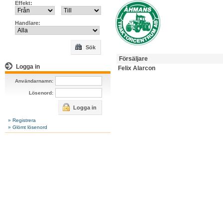
Effekt:
Handlare:
Sök
Försäljare
Logga in
Felix Alarcon
Användarnamn:
Lösenord:
Logga in
» Registrera
» Glömt lösenord