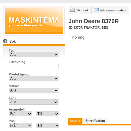
Skriv ut
Intresseanmälan
John Deere 8370R
JD 8370R TRAKTOR, BEG
Sök
Typ:
Frisökning:
Produktgrupp:
Märke:
Län:
Årsmodell:
Specifikation
Säljare
Pris: