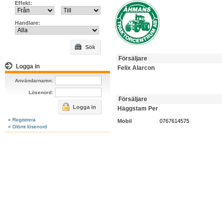
Effekt:
Handlare:
Sök
Försäljare
Logga in
Felix Alarcon
Användarnamn:
Lösenord:
Försäljare
Logga in
Häggstam Per
» Registrera
Mobil
0767614575
» Glömt lösenord