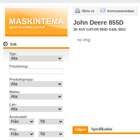
Skriv ut
Intresseanmälan
John Deere 855D
JD XUV GATOR 855D O&B, BEG
Sök
Typ:
Frisökning:
Produktgrupp:
Märke:
Län:
Årsmodell:
Specifikation
Säljare
Pris: