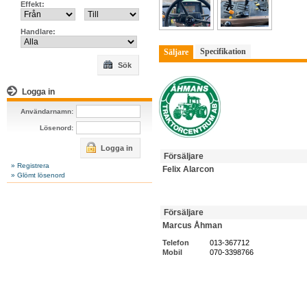
Effekt:
Handlare:
Specifikation
Säljare
Sök
Logga in
Användarnamn:
Lösenord:
Logga in
Försäljare
» Registrera
Felix Alarcon
» Glömt lösenord
Försäljare
Marcus Åhman
Telefon
013-367712
Mobil
070-3398766