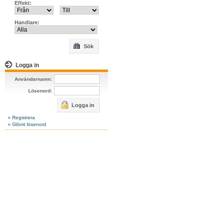
Effekt:
Handlare:
Sök
Logga in
Användarnamn:
Lösenord:
Logga in
» Registrera
» Glömt lösenord