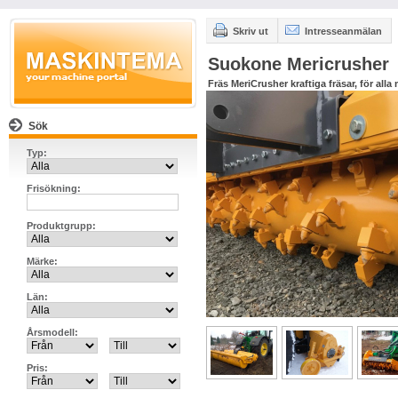
Skriv ut
Intresseanmälan
Suokone Mericrusher
Fräs MeriCrusher kraftiga fräsar, för alla
Sök
Typ:
Frisökning:
Produktgrupp:
Märke:
Län:
Årsmodell:
Pris: