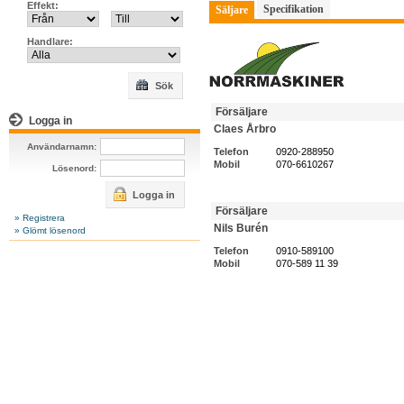
Effekt:
Specifikation
Säljare
Handlare:
Sök
Försäljare
Logga in
Claes Årbro
Användarnamn:
Telefon
0920-288950
Mobil
070-6610267
Lösenord:
Logga in
Försäljare
» Registrera
Nils Burén
» Glömt lösenord
Telefon
0910-589100
Mobil
070-589 11 39