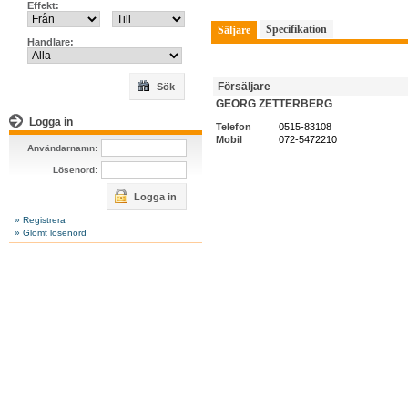
Effekt:
Specifikation
Säljare
Handlare:
Försäljare
Sök
GEORG ZETTERBERG
Logga in
Telefon
0515-83108
Mobil
072-5472210
Användarnamn:
Lösenord:
Logga in
» Registrera
» Glömt lösenord