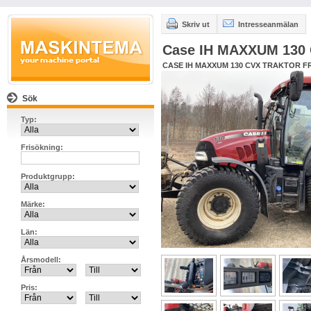
Skriv ut
Intresseanmälan
Case IH MAXXUM 130
CASE IH MAXXUM 130 CVX TRAKTOR F
Sök
Typ:
Frisökning:
Produktgrupp:
Märke:
Län:
Årsmodell:
Pris: