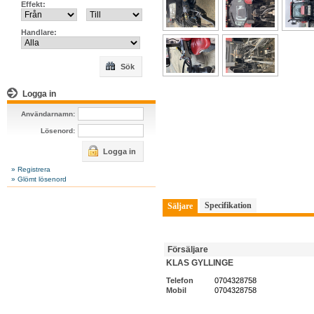
Effekt:
Handlare:
Sök
Logga in
Användarnamn:
Lösenord:
Logga in
» Registrera
» Glömt lösenord
Specifikation
Säljare
Försäljare
KLAS GYLLINGE
Telefon
0704328758
Mobil
0704328758