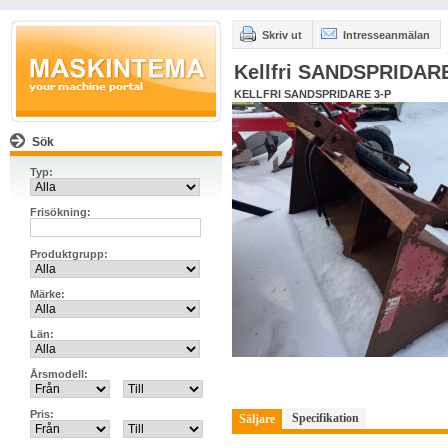
Skriv ut
Intresseanmälan
Kellfri SANDSPRIDAR
KELLFRI SANDSPRIDARE 3-P
Sök
Typ:
Frisökning:
Produktgrupp:
Märke:
Län:
Årsmodell:
Pris:
Specifikation
Säljare