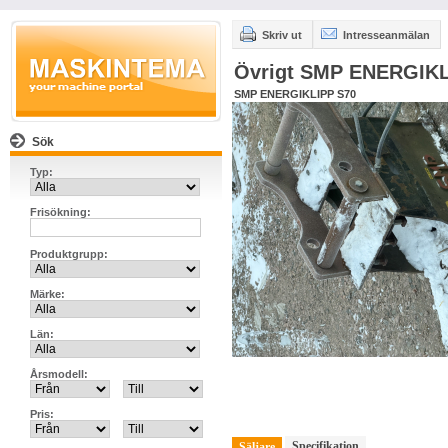
Skriv ut
Intresseanmälan
Övrigt SMP ENERGIKL
SMP ENERGIKLIPP S70
Sök
Typ:
Frisökning:
Produktgrupp:
Märke:
Län:
Årsmodell:
Pris:
Specifikation
Säljare