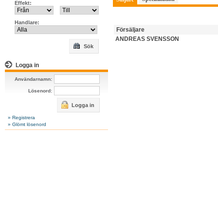
Effekt:
Handlare:
Försäljare
ANDREAS SVENSSON
Sök
Logga in
Användarnamn:
Lösenord:
Logga in
» Registrera
» Glömt lösenord