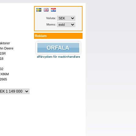
Valuta:
Moms:
Reklam
aktorer
hn Deere
15R
18
02
FX86M
2665