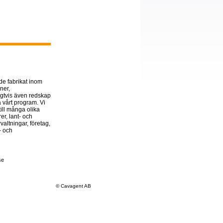
de fabrikat inom
ner,
igtvis även redskap
å vårt program. Vi
ill många olika
er, lant- och
altningar, företag,
a- och
se
© Cavagent AB