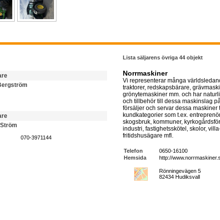
Lista säljarens övriga 44 objekt
Norrmaskiner
are
Vi representerar många världsledan
Bergström
traktorer, redskapsbärare, grävmaski
grönytemaskiner mm. och har naturl
och tillbehör till dessa maskinslag p
försäljer och servar dessa maskiner t
kundkategorier som t.ex. entreprenör
are
skogsbruk, kommuner, kyrkogårdsförv
 Ström
industri, fastighetsskötel, skolor, vill
fritidshusägare mfl.
070-3971144
Telefon
0650-16100
Hemsida
http://www.norrmaskiner.
Rönningevägen 5
82434 Hudiksvall