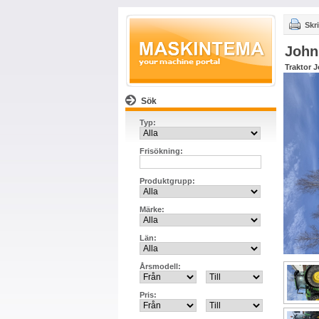
Skri
John
Traktor 
Sök
Typ:
Frisökning:
Produktgrupp:
Märke:
Län:
Årsmodell:
Pris: