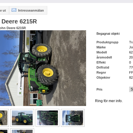
v ut
Intresseanmälan
 Deere 6215R
John Deere 6215R
Begagnat objekt
Produktgrupp
Tr
Märke
Jo
Modell
62
årsmodell
20
Effekt
0
Driftstid
77
Regnr
F
Objektnr
82
Pris
Ring för mer info.