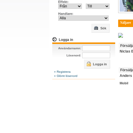
Effekt:
Handlare:
Säljare
Sök
Logga in
Försälj
Användarnamn:
Niclas 
Lösenord:
Logga in
Försälj
» Registrera
Anders
» Glömt lösenord
Mobil