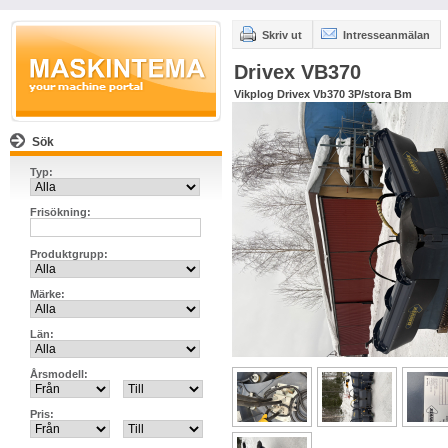
Skriv ut
Intresseanmälan
Drivex VB370
Vikplog Drivex Vb370 3P/stora Bm
Sök
Typ:
Frisökning:
Produktgrupp:
Märke:
Län:
Årsmodell:
Pris: