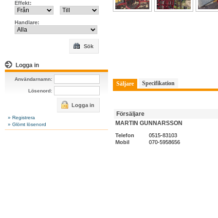
Effekt:
Handlare:
Sök
Logga in
Användarnamn:
Specifikation
Säljare
Lösenord:
Logga in
Försäljare
» Registrera
MARTIN GUNNARSSON
» Glömt lösenord
Telefon
0515-83103
Mobil
070-5958656