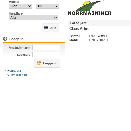
Effekt:
Handlare:
Försäljare
Sök
Claes Årbro
Telefon
0920-288950
Logga in
Mobil
070-6610267
Användarnamn:
Lösenord:
Logga in
» Registrera
» Glömt lösenord