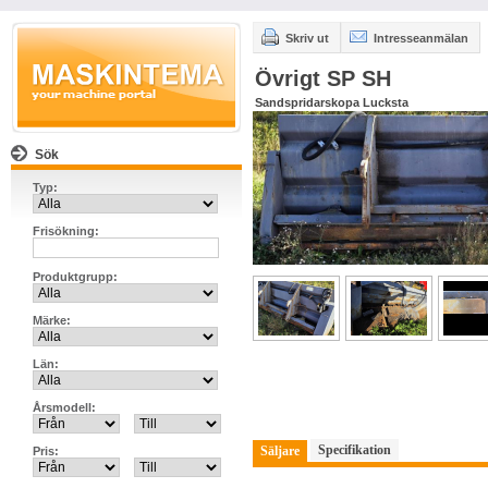
Skriv ut
Intresseanmälan
Övrigt SP SH
Sandspridarskopa Lucksta
Sök
Typ:
Frisökning:
Produktgrupp:
Märke:
Län:
Årsmodell:
Specifikation
Säljare
Pris: