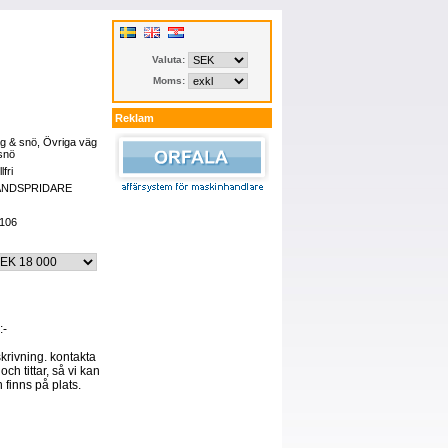
Valuta:
Moms:
Reklam
g & snö, Övriga väg
snö
lfri
ANDSPRIDARE
106
:-
skrivning. kontakta
och tittar, så vi kan
 finns på plats.