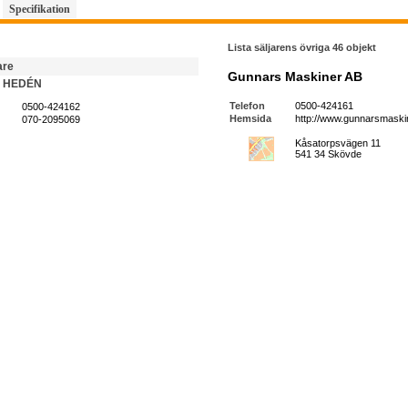
Specifikation
Lista säljarens övriga 46 objekt
are
Gunnars Maskiner AB
 HEDÉN
Telefon
0500-424161
0500-424162
Hemsida
http://www.gunnarsmaskin
070-2095069
Kåsatorpsvägen 11
541 34 Skövde