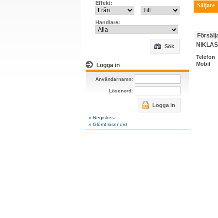
Effekt:
Säljare
Handlare:
Försälj
NIKLAS
Sök
Telefon
Mobil
Logga in
Användarnamn:
Lösenord:
Logga in
» Registrera
» Glömt lösenord