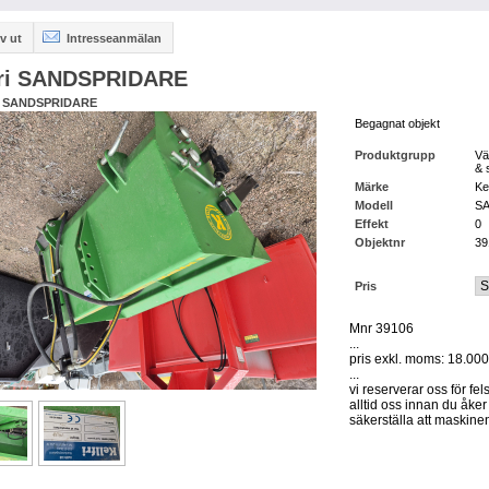
v ut
Intresseanmälan
fri SANDSPRIDARE
 SANDSPRIDARE
Begagnat objekt
Produktgrupp
Vä
& 
Märke
Kel
Modell
S
Effekt
0
Objektnr
39
Pris
Mnr 39106
...
pris exkl. moms: 18.000
...
vi reserverar oss för fel
alltid oss innan du åker 
säkerställa att maskinen