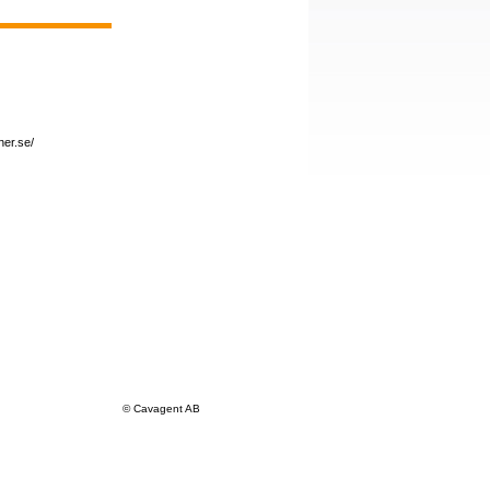
er.se/
© Cavagent AB