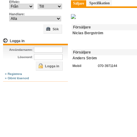
Effekt:
Specifikation
Säljare
Handlare:
Försäljare
Sök
Niclas Bergström
Logga in
Användarnamn:
Försäljare
Lösenord:
Anders Ström
Mobil
070-3971144
Logga in
» Registrera
» Glömt lösenord