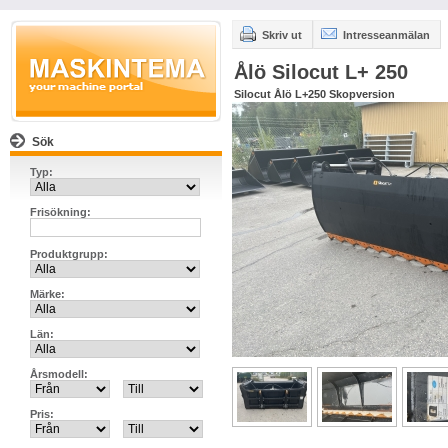
Skriv ut
Intresseanmälan
Ålö Silocut L+ 250
Silocut Ålö L+250 Skopversion
Sök
Typ:
Frisökning:
Produktgrupp:
Märke:
Län:
Årsmodell:
Pris: