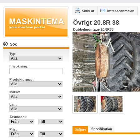
Skriv ut
Intresseanmälan
Övrigt 20.8R 38
Dubbelmontage 20.8R38
Sök
Typ:
Frisökning:
Produktgrupp:
Märke:
Län:
Årsmodell:
Specifikation
Säljare
Pris: