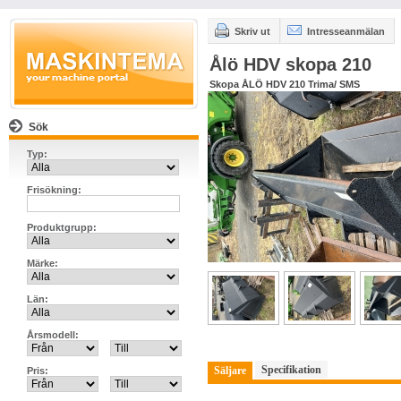
Skriv ut
Intresseanmälan
Ålö HDV skopa 210
Skopa ÅLÖ HDV 210 Trima/ SMS
Sök
Typ:
Frisökning:
Produktgrupp:
Märke:
Län:
Årsmodell:
Specifikation
Säljare
Pris: