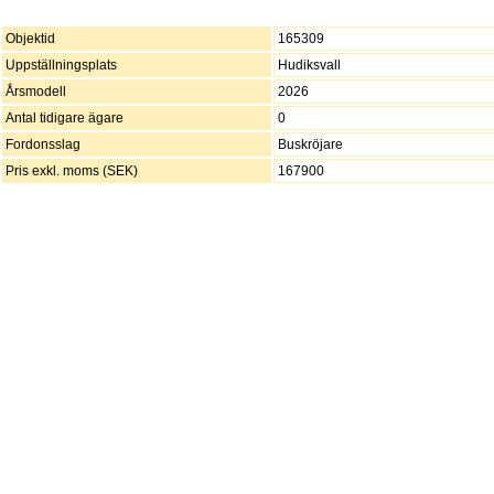
Objektid
165309
Uppställningsplats
Hudiksvall
Årsmodell
2026
Antal tidigare ägare
0
Fordonsslag
Buskröjare
Pris exkl. moms (SEK)
167900