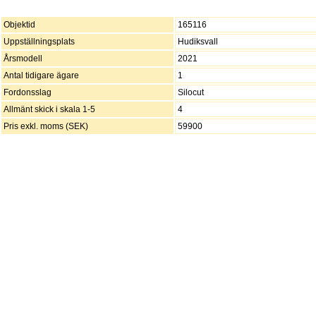
Objektid
165116
Uppställningsplats
Hudiksvall
Årsmodell
2021
Antal tidigare ägare
1
Fordonsslag
Silocut
Allmänt skick i skala 1-5
4
Pris exkl. moms (SEK)
59900