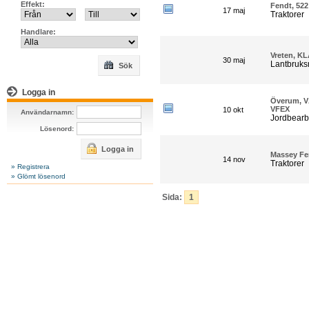
Effekt:
Fendt, 52
17 maj
Traktorer
Handlare:
Vreten, K
30 maj
Lantbruks
Sök
Logga in
Överum, 
VFEX
10 okt
Användarnamn:
Jordbearb
Lösenord:
Logga in
Massey Fe
14 nov
Traktorer
» Registrera
» Glömt lösenord
_
Sida:
1