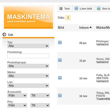
Text
Liten bild
Stor b
Sida:
1
Bild
Inkom
Märke/Mo
Sök
Pöttinger
Typ:
08 jun
Vallskörd
Frisökning:
Vicon, 3
15 jul
Vallskörd
Produktgrupp:
Märke:
Fella, S
SEKTION
16 nov
Vallskörd
Län:
Årsmodell:
Trima, P
FÄSTE
16 nov
Traktortill
Pris: