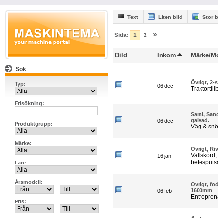
Text
Liten bild
Stor b
»
Sida:
1
2
Bild
Inkom
Märke/Mo
Sök
Övrigt, 2-
Typ:
06 dec
Traktortil
Frisökning:
Sami, San
galvad.
06 dec
Produktgrupp:
Väg & snö
Märke:
Övrigt, Ri
Vallskörd,
16 jan
betesputsa
Län:
Årsmodell:
Övrigt, fo
1600mm
06 feb
Entrepren
Pris: