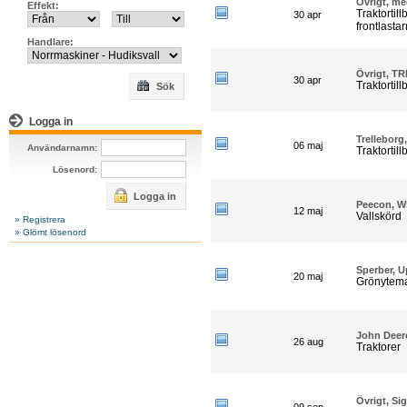
Övrigt, me
Effekt:
Traktortill
30 apr
frontlasta
Handlare:
Övrigt, TR
30 apr
Traktortill
Sök
Logga in
Trelleborg
06 maj
Användarnamn:
Traktortill
Lösenord:
Logga in
Peecon, W
12 maj
Vallskörd
» Registrera
» Glömt lösenord
Sperber, 
20 maj
Grönytema
John Deer
26 aug
Traktorer
Övrigt, Si