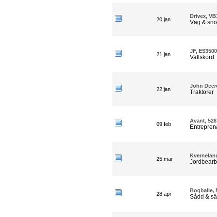
Drivex, VB
20 jan
Väg & snö
JF, ES3500
21 jan
Vallskörd
John Deer
22 jan
Traktorer
Avant, 528
09 feb
Entrepren
Kverneland
25 mar
Jordbearb
Bogballe,
28 apr
Sådd & sä