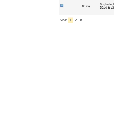
Bogballe, E
06 maj
Sådd & sä
_
»
Sida:
1
2