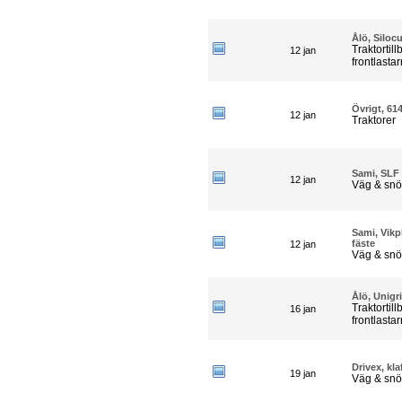
Ålö, Siloc
Traktortill
12 jan
frontlasta
Övrigt, 61
12 jan
Traktorer
Sami, SLF
12 jan
Väg & snö
Sami, Vik
fäste
12 jan
Väg & snö
Ålö, Unigr
Traktortill
16 jan
frontlasta
Drivex, kl
19 jan
Väg & snö