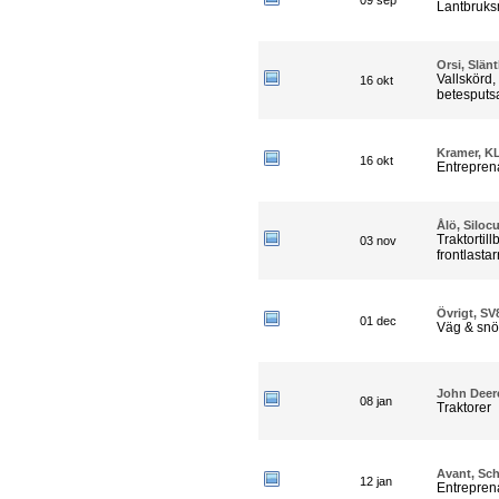
09 sep
Lantbruks
Orsi, Slän
Vallskörd,
16 okt
betesputsa
Kramer, KL
16 okt
Entrepren
Ålö, Siloc
Traktortill
03 nov
frontlasta
Övrigt, SV
01 dec
Väg & snö
John Deer
08 jan
Traktorer
Avant, Sch
12 jan
Entrepren